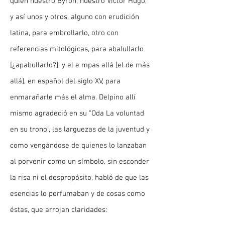
quien nuestro Byron, nuestro Víctor Hugo,
y así unos y otros, alguno con erudición
latina, para embrollarlo, otro con
referencias mitológicas, para abalullarlo
[¿apabullarlo?], y el e mpas allá [el de más
allá], en español del siglo XV, para
enmarañarle más el alma. Delpino allí
mismo agradeció en su “Oda La voluntad
en su trono”, las larguezas de la juventud y
como vengándose de quienes lo lanzaban
al porvenir como un símbolo, sin esconder
la risa ni el despropósito, habló de que las
esencias lo perfumaban y de cosas como
éstas, que arrojan claridades: