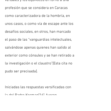
verbales y los equívocos en torno a una
profesión que se considera en Caracas
como caracterizadora de la hombría, en
unos casos, o como vía de escape ante los
desafíos sociales, en otros, han marcado
el paso de las “vanguardias intelectuales,
salvándose apenas quienes han salido al
exterior como cónsules y se han retirado a
la investigación o el claustro”[Esta cita no
pudo ser precisada].
Iniciadas las respuestas versificadas con
la del Padre Kerman
[16]
, fueron
organizando como un “proceso al