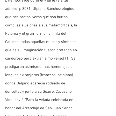
[¿tiempo?] fue Coronel y se le teje (te
admiro, p 8081) Ulpiano Sánchez elogios
que son saetas, veras que son burlas,
como las alusiones a sus metamorfosis, la
Paloma y el gran Tormo, la ninfa del
Catuche, todas aquellas musas y símbolos
que de su imaginación fueron brotando en
candoroso pero extrañísimo verso
[11]
. Se
prodigaron asimismo más homenajes en
lenguas extranjeras (francesa, catalana)
donde Delpino aparecía rodeado de
doncellas y junto a su Guaire. Cacaseno
Vidal envió “Para la velada celebrada en
honor del Arrendajo de San Juan Señor