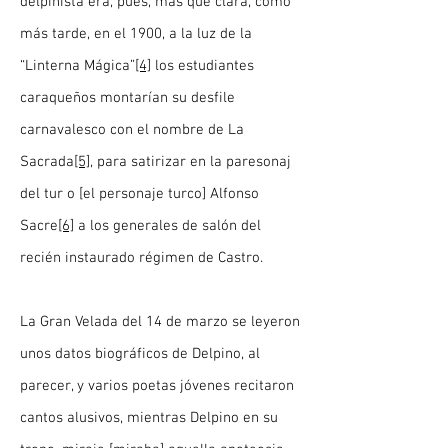
delpinista era, pues, más que clara, como
más tarde, en el 1900, a la luz de la
“Linterna Mágica”
[4]
los estudiantes
caraqueños montarían su desfile
carnavalesco con el nombre de La
Sacrada
[5]
, para satirizar en la paresonaj
del tur o [el personaje turco] Alfonso
Sacre
[6]
a los generales de salón del
recién instaurado régimen de Castro.
La Gran Velada del 14 de marzo se leyeron
unos datos biográficos de Delpino, al
parecer, y varios poetas jóvenes recitaron
cantos alusivos, mientras Delpino en su