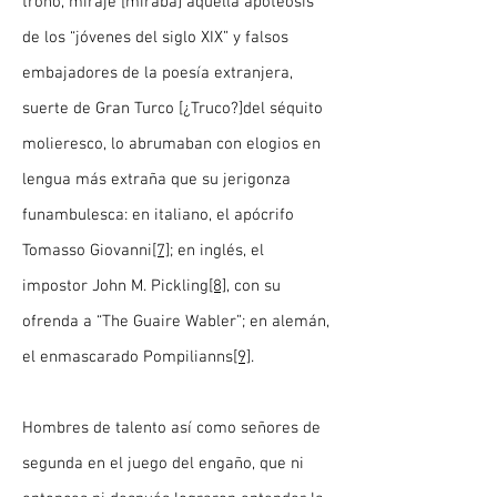
trono, miraje [miraba] aquella apoteosis
de los “jóvenes del siglo XIX” y falsos
embajadores de la poesía extranjera,
suerte de Gran Turco [¿Truco?]del séquito
molieresco, lo abrumaban con elogios en
lengua más extraña que su jerigonza
funambulesca: en italiano, el apócrifo
Tomasso Giovanni
[7]
; en inglés, el
impostor John M. Pickling
[8]
, con su
ofrenda a “The Guaire Wabler”; en alemán,
el enmascarado Pompilianns
[9]
.
Hombres de talento así como señores de
segunda en el juego del engaño, que ni