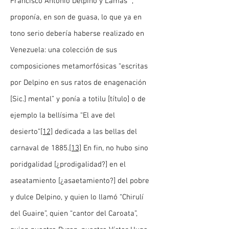
Francisco Antonio Delpino y Lamas” ,
proponía, en son de guasa, lo que ya en
tono serio debería haberse realizado en
Venezuela: una colección de sus
composiciones metamorfósicas “escritas
por Delpino en sus ratos de enagenación
[Sic.] mental” y ponía a totilu [título] o de
ejemplo la bellísima “El ave del
desierto”
[12]
dedicada a las bellas del
carnaval de 1885.
[13]
En fin, no hubo sino
poridgalidad [¿prodigalidad?] en el
aseatamiento [¿asaetamiento?] del pobre
y dulce Delpino, y quien lo llamó “Chirulí
del Guaire”, quien “cantor del Caroata”,